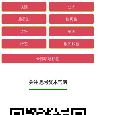
视频
公布
股盈汇
拾贝赢
英镑
美国
特朗
股民钱包
全部话题标签
关注 思考资本官网