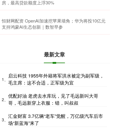
房，最高贷款额度上浮30%
恒财网配资 OpenAI加速挖苹果墙角；华为将投10亿元
支持鸿蒙AI生态创新｜数智早参
最新文章
启云科技 1955年外籍将军洪水被定为副军级，
1、
毛主席：这不合适，正军级为宜
优配好油 老虎去水库玩，见了毛远新叫大哥
2、
哥，毛远新穿上衣服：错，叫叔叔
汇金财富 3.7亿辆“老车”觉醒，万亿级汽车后市
3、
场“新蓝海”来了