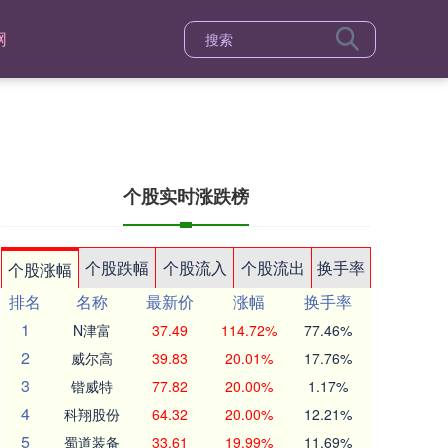
网
个股实时涨跌榜
个股跌幅
个股流入
个股流出
换手率
个股涨幅
排名
名称
最新价
涨幅
换手率
1
N津富
37.49
114.72%
77.46%
2
威尔高
39.83
20.01%
17.76%
3
锴威特
77.82
20.00%
1.17%
4
科翔股份
64.32
20.00%
12.21%
5
蜀道装备
33.61
19.99%
11.69%