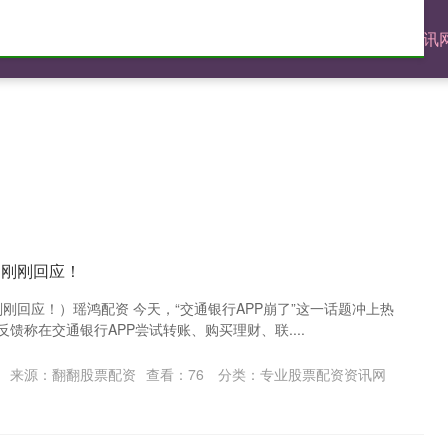
官网
配资炒股免费
股票配资体验
专业股票配资资讯
？刚刚回应！
刚刚回应！）瑶鸿配资 今天，“交通银行APP崩了”这一话题冲上热
馈称在交通银行APP尝试转账、购买理财、联....
来源：翻翻股票配资
查看：
76
分类：
专业股票配资资讯网