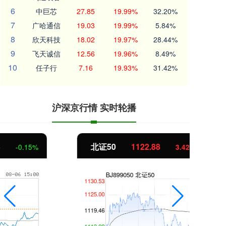
6
中巨芯
27.85
19.99%
32.20%
7
广哈通信
19.03
19.99%
5.84%
8
欣天科技
18.02
19.97%
28.44%
9
飞天诚信
12.56
19.96%
8.49%
10
任子行
7.16
19.93%
31.42%
沪深京行情 实时轮播
北证50
1122.88
创
3.42
0.30%