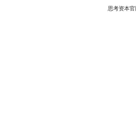
思考资本官
深证成指
14110.12
.92
0.57%
-34.08
-0