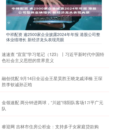
中祥配资 逾2500家企业披露2024年年报 港股公司整
体业绩增长 新经济龙头表现亮眼
速速查 “宣宣”学习笔记（123）丨习近平新时代中国特
色社会主义思想的世界意义
融创优配 9月14日全运会王星昊胜王晓龙戚泽楠 王琛
胜李钦诚孙正晗
金领速配 两分钟进两球，“川超”绵阳队客场1∶1平广元
队
睿迎网 吉林市住房公积金：支持多子女家庭贷款购