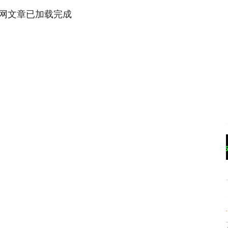
网文章已加载完成
沪深300
4651.31
.24%
-6.85
-0.15%