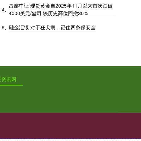
富鑫中证 现货黄金自2025年11月以来首次跌破
4、
4000美元/盎司 较历史高位回撤30%
融金汇银 对于狂犬病，记住四条保安全
5、
资资讯网