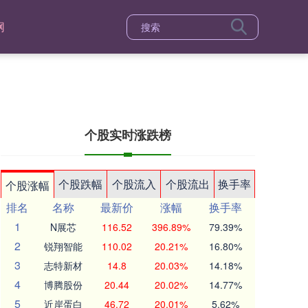
网
个股实时涨跌榜
个股跌幅
个股流入
个股流出
换手率
个股涨幅
排名
名称
最新价
涨幅
换手率
1
N展芯
116.52
396.89%
79.39%
2
锐翔智能
110.02
20.21%
16.80%
3
志特新材
14.8
20.03%
14.18%
4
博腾股份
20.44
20.02%
14.77%
5
近岸蛋白
46.72
20.01%
5.62%