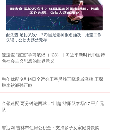
配先查 足协又吹牛？称国足选帅报名踊跃，掩盖工作
失误，公信力荡然无存
速速查 “宣宣”学习笔记（123）丨习近平新时代中国特
色社会主义思想的世界意义
融创优配 9月14日全运会王星昊胜王晓龙戚泽楠 王琛
胜李钦诚孙正晗
金领速配 两分钟进两球，“川超”绵阳队客场1∶1平广元
队
睿迎网 吉林市住房公积金：支持多子女家庭贷款购