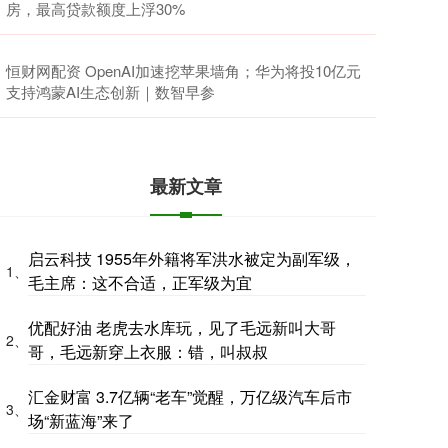
房，最高贷款额度上浮30%
恒财网配资 OpenAI加速挖苹果墙角；华为将投10亿元
支持鸿蒙AI生态创新｜数智早参
最新文章
启云科技 1955年外籍将军洪水被定为副军级，
1、
毛主席：这不合适，正军级为宜
优配好油 老虎去水库玩，见了毛远新叫大哥
2、
哥，毛远新穿上衣服：错，叫叔叔
汇金财富 3.7亿辆“老车”觉醒，万亿级汽车后市
3、
场“新蓝海”来了