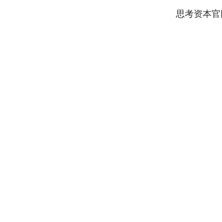
思考资本官
深证成指
14311.01
.68
1.02%
200.89
1