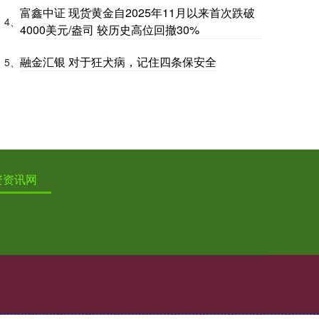
富鑫中证 现货黄金自2025年11月以来首次跌破
4、
4000美元/盎司 较历史高位回撤30%
融金汇银 对于狂犬病，记住四条保安全
5、
资资讯网