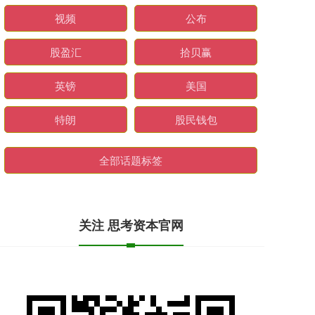
视频
公布
股盈汇
拾贝赢
英镑
美国
特朗
股民钱包
全部话题标签
关注 思考资本官网