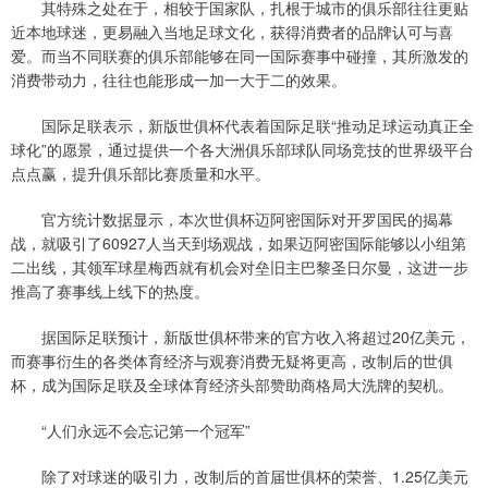
其特殊之处在于，相较于国家队，扎根于城市的俱乐部往往更贴
近本地球迷，更易融入当地足球文化，获得消费者的品牌认可与喜
爱。而当不同联赛的俱乐部能够在同一国际赛事中碰撞，其所激发的
消费带动力，往往也能形成一加一大于二的效果。
国际足联表示，新版世俱杯代表着国际足联“推动足球运动真正全
球化”的愿景，通过提供一个各大洲俱乐部球队同场竞技的世界级平台
点点赢，提升俱乐部比赛质量和水平。
官方统计数据显示，本次世俱杯迈阿密国际对开罗国民的揭幕
战，就吸引了60927人当天到场观战，如果迈阿密国际能够以小组第
二出线，其领军球星梅西就有机会对垒旧主巴黎圣日尔曼，这进一步
推高了赛事线上线下的热度。
据国际足联预计，新版世俱杯带来的官方收入将超过20亿美元，
而赛事衍生的各类体育经济与观赛消费无疑将更高，改制后的世俱
杯，成为国际足联及全球体育经济头部赞助商格局大洗牌的契机。
“人们永远不会忘记第一个冠军”
除了对球迷的吸引力，改制后的首届世俱杯的荣誉、1.25亿美元