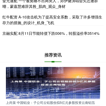
金元速配 一个被窝睡不出两类人，郑伊健演唱会失态遭群
嘲，蒙嘉慧难辞其咎_肌肉_观众_身材
红牛配资 A-10攻击机为了提高安全系数，采取了许多增强生
存力的措施_的设计_机身_飞机
京融实配 8月11日节能转债下跌006%，转股溢价率3514%
推荐资讯
上尚策 中国铝业：子公司云铝股份拟5亿元参股投资云南铝箔