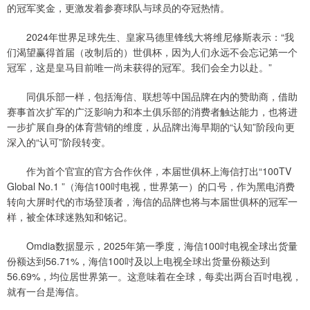
的冠军奖金，更激发着参赛球队与球员的夺冠热情。
2024年世界足球先生、皇家马德里锋线大将维尼修斯表示：“我
们渴望赢得首届（改制后的）世俱杯，因为人们永远不会忘记第一个
冠军，这是皇马目前唯一尚未获得的冠军。我们会全力以赴。”
同俱乐部一样，包括海信、联想等中国品牌在内的赞助商，借助
赛事首次扩军的广泛影响力和本土俱乐部的消费者触达能力，也将进
一步扩展自身的体育营销的维度，从品牌出海早期的“认知”阶段向更
深入的“认可”阶段转变。
作为首个官宣的官方合作伙伴，本届世俱杯上海信打出“100TV
Global No.1 ”（海信100吋电视，世界第一）的口号，作为黑电消费
转向大屏时代的市场登顶者，海信的品牌也将与本届世俱杯的冠军一
样，被全体球迷熟知和铭记。
Omdia数据显示，2025年第一季度，海信100吋电视全球出货量
份额达到56.71%，海信100吋及以上电视全球出货量份额达到
56.69%，均位居世界第一。这意味着在全球，每卖出两台百吋电视，
就有一台是海信。