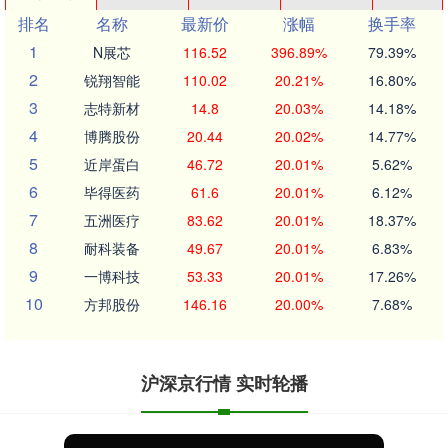
排名
名称
最新价
涨幅
换手率
1
N展芯
116.52
396.89%
79.39%
2
锐翔智能
110.02
20.21%
16.80%
3
志特新材
14.8
20.03%
14.18%
4
博腾股份
20.44
20.02%
14.77%
5
近岸蛋白
46.72
20.01%
5.62%
6
毕得医药
61.6
20.01%
6.12%
7
五洲医疗
83.62
20.01%
18.37%
8
耐科装备
49.67
20.01%
6.83%
9
一博科技
53.33
20.01%
17.26%
10
方邦股份
146.16
20.00%
7.68%
沪深京行情 实时轮播