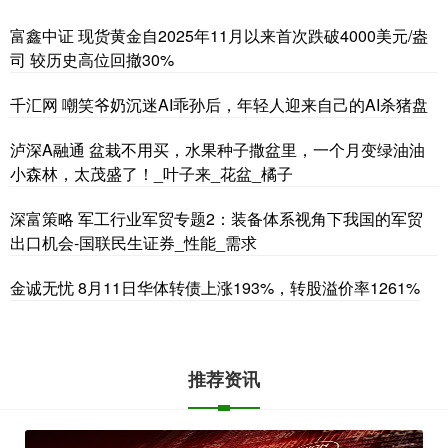
富鑫中证 现货黄金自2025年11月以来首次跌破4000美元/盎
司 较历史高位回撤30%
千汇网 嘲笑爷奶沉迷AI乖孙后，年轻人迎来自己的AI杀猪盘
泸深A融通 盆栽不用买，水果种子撒盆里，一个月变绿油油
小森林，太茂盛了！_叶子来_花盆_橘子
深富策略 军工行业军贸专题2：装备体系视角下我国的军贸
出口机会-国联民生证券_性能_需求
金诚无忧 8月11日华体转债上涨193%，转股溢价率1261%
推荐资讯