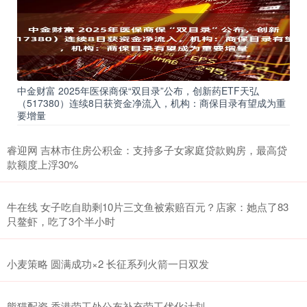
中金财富 2025年医保商保“双目录”公布，创新药ETF天弘
（517380）连续8日获资金净流入，机构：商保目录有望成为重
要增量
睿迎网 吉林市住房公积金：支持多子女家庭贷款购房，最高贷
款额度上浮30%
牛在线 女子吃自助剩10片三文鱼被索赔百元？店家：她点了83
只鳌虾，吃了3个半小时
小麦策略 圆满成功×2 长征系列火箭一日双发
熊猫配资 香港劳工处公布补充劳工优化计划