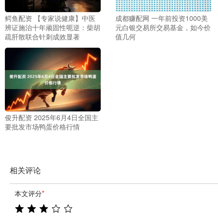
鳄鱼配资 【专家说健康】中医
成都赚配网 一年前投资1000美
辨证施治十年顽固性呃逆：柴胡
元白银交易所交易基金，如今价
疏肝散联合针刺成效显著
值几何
俊升配资 2025年6月4日全国主
要批发市场鸭蛋价格行情
相关评论
本文评分
*