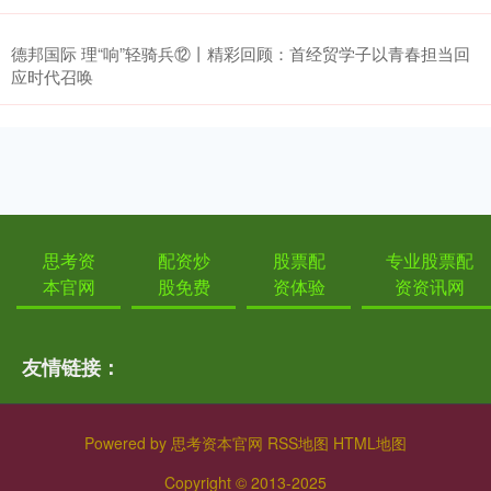
德邦国际 理“响”轻骑兵⑫丨精彩回顾：首经贸学子以青春担当回
应时代召唤
思考资
配资炒
股票配
专业股票配
本官网
股免费
资体验
资资讯网
友情链接：
Powered by
思考资本官网
RSS地图
HTML地图
Copyright
© 2013-2025