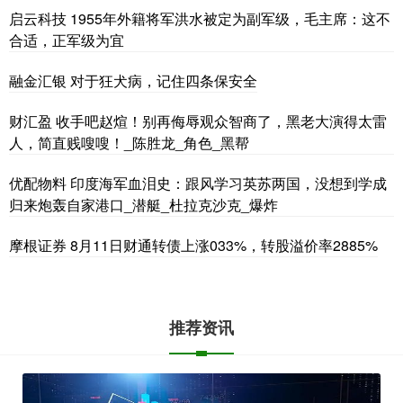
启云科技 1955年外籍将军洪水被定为副军级，毛主席：这不
合适，正军级为宜
融金汇银 对于狂犬病，记住四条保安全
财汇盈 收手吧赵煊！别再侮辱观众智商了，黑老大演得太雷
人，简直贱嗖嗖！_陈胜龙_角色_黑帮
优配物料 印度海军血泪史：跟风学习英苏两国，没想到学成
归来炮轰自家港口_潜艇_杜拉克沙克_爆炸
摩根证券 8月11日财通转债上涨033%，转股溢价率2885%
推荐资讯