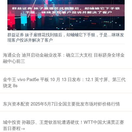
群益证券 妹子雇狸花找到猫后，却蛐蛐它下手狠，于是…咪咪发
现客户投诉并解决了客户
海通众合 迪拜启动金融业改革：确立三大支柱 目标跻身全球金
融中心前三
金牛王 vivo Pad5e 平板 10 月 13 日发布：12.1 英寸屏、第三代
骁龙 8s
东兴资本配资 2025年5月7日全国主要批发市场对虾价格行情
城中投资 孙颖莎、王楚钦首轮遭遇硬仗！WTT中国大满贯正赛
首日赛程→