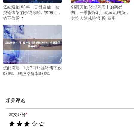
忆融速配 96年，盲目自信，被
创惠优配 转型阵痛中的药易
舆论绑架的余纯顺曝尸罗布泊，
购：三季报净利、现金流转负，
值不值得？
实控人欲减持“引援”董事
优配痢略 11月7日环旭转债下跌
086%，转股溢价率966%
相关评论
本文评分
*