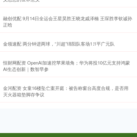
融创优配 9月14日全运会王星昊胜王晓龙戚泽楠 王琛胜李钦诚孙
正晗
金领速配 两分钟进两球，“川超”绵阳队客场1∶1平广元队
恒财网配资 OpenAI加速挖苹果墙角；华为将投10亿元支持鸿蒙
AI生态创新｜数智早参
金河配资 女童16楼坠亡案开庭：被告称窗台高度合规，是否用
灭火器箱垫脚存争议