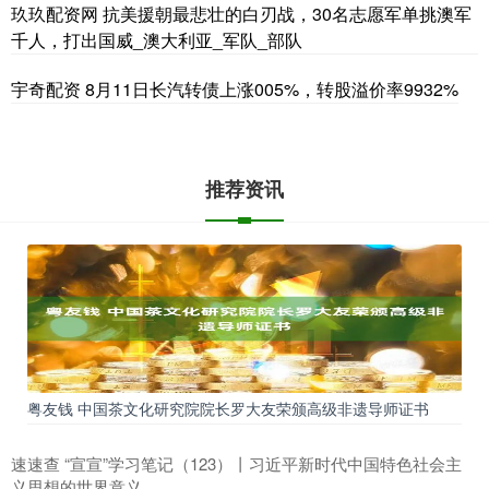
玖玖配资网 抗美援朝最悲壮的白刃战，30名志愿军单挑澳军
千人，打出国威_澳大利亚_军队_部队
宇奇配资 8月11日长汽转债上涨005%，转股溢价率9932%
推荐资讯
粤友钱 中国茶文化研究院院长罗大友荣颁高级非遗导师证书
速速查 “宣宣”学习笔记（123）丨习近平新时代中国特色社会主
义思想的世界意义