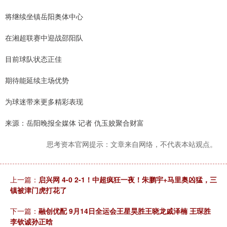
将继续坐镇岳阳奥体中心
在湘超联赛中迎战邵阳队
目前球队状态正佳
期待能延续主场优势
为球迷带来更多精彩表现
来源：岳阳晚报全媒体 记者 仇玉姣聚合财富
思考资本官网提示：文章来自网络，不代表本站观点。
上一篇：
启兴网 4-0 2-1！中超疯狂一夜！朱鹏宇+马里奥凶猛，三
镇被津门虎打花了
下一篇：
融创优配 9月14日全运会王星昊胜王晓龙戚泽楠 王琛胜
李钦诚孙正晗