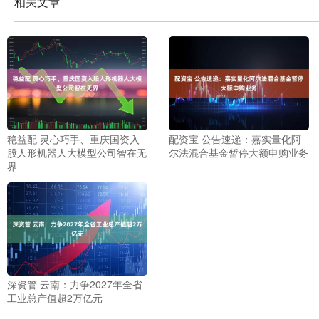
相关文章
稳益配 灵心巧手、重庆国资入
配资宝 公告速递：嘉实量化阿
股人形机器人大模型公司智在无
尔法混合基金暂停大额申购业务
界
深资管 云南：力争2027年全省
工业总产值超2万亿元