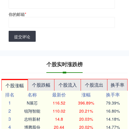
你的邮箱
*
提交评论
个股实时涨跌榜
个股跌幅
个股流入
个股流出
换手率
个股涨幅
排名
名称
最新价
涨幅
换手率
1
N展芯
116.52
396.89%
79.39%
2
锐翔智能
110.02
20.21%
16.80%
3
志特新材
14.8
20.03%
14.18%
4
博腾股份
20.44
20.02%
14.77%