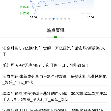
热点资讯
汇金财富 3.7亿辆“老车”觉醒，万亿级汽车后市场“新蓝海”来
了
乐红网 别被“无痛”骗了，它叮你一口，可能致命！
宝盈国际 张新成分享与王凯合作趣事，盛赞宋祖儿港风惊艳
_娱乐_年代_时代
玖玖配资网 抗美援朝最悲壮的白刃战，30名志愿军单挑澳军
千人，打出国威_澳大利亚_军队_部队
宇奇配资 8月11日长汽转债上涨005%，转股溢价率9932%