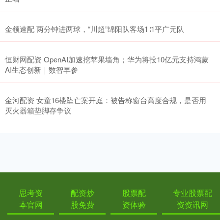
金领速配 两分钟进两球，“川超”绵阳队客场1∶1平广元队
恒财网配资 OpenAI加速挖苹果墙角；华为将投10亿元支持鸿蒙
AI生态创新｜数智早参
金河配资 女童16楼坠亡案开庭：被告称窗台高度合规，是否用
灭火器箱垫脚存争议
思考资
配资炒
股票配
专业股票配
本官网
股免费
资体验
资资讯网