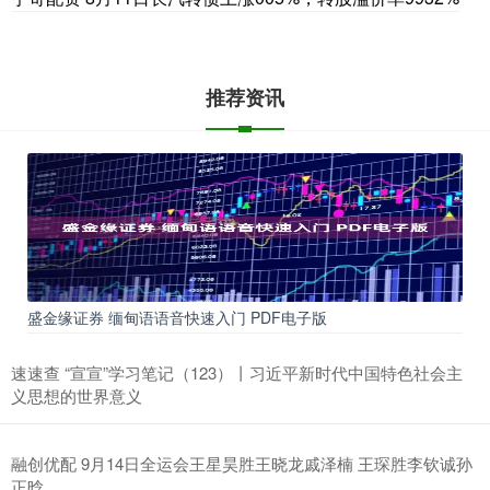
推荐资讯
盛金缘证券 缅甸语语音快速入门 PDF电子版
速速查 “宣宣”学习笔记（123）丨习近平新时代中国特色社会主
义思想的世界意义
融创优配 9月14日全运会王星昊胜王晓龙戚泽楠 王琛胜李钦诚孙
正晗